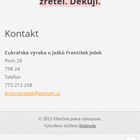
zřetel. Děkuji.
Kontakt
Cukrářská výroba u Ježků František Ježek
Pivín 28
798 24
Telefon
773 213 298
kristyna
.jezek@s
eznam.cz
© 2013 Všechna práva vyhrazena.
Vytvořeno službou
Webnode