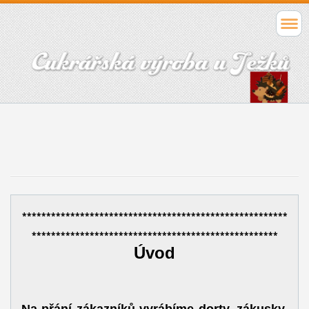
*******************************************************
***************************************************
Úvod
Na přání zákazníků vyrábíme dorty, zákusky,