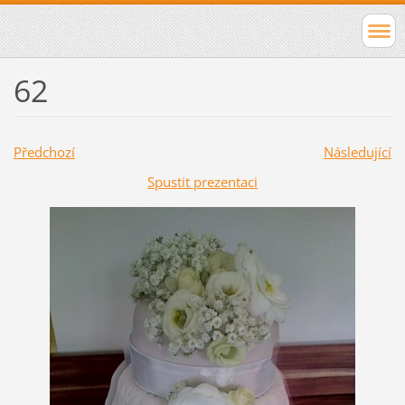
62
Předchozí
Následující
Spustit prezentaci