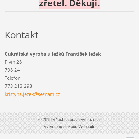
zřetel. Děkuji.
Kontakt
Cukrářská výroba u Ježků František Ježek
Pivín 28
798 24
Telefon
773 213 298
kristyna
.jezek@s
eznam.cz
© 2013 Všechna práva vyhrazena.
Vytvořeno službou
Webnode