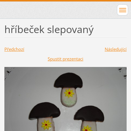
hříbeček slepovaný
Předchozí
Následující
Spustit prezentaci