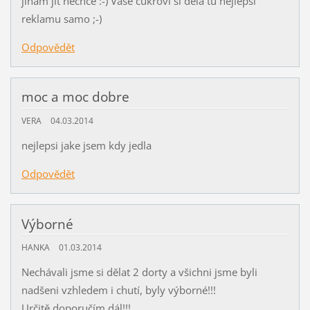
jinam jít nechce :-) Vaše cukroví si dělá tu nejlepší
reklamu samo ;-)
Odpovědět
moc a moc dobre
VERA
04.03.2014
nejlepsi jake jsem kdy jedla
Odpovědět
Výborné
HANKA
01.03.2014
Nechávali jsme si dělat 2 dorty a všichni jsme byli
nadšeni vzhledem i chutí, byly výborné!!!
Určitě doporučím dál!!!