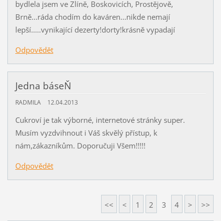
bydlela jsem ve Zlíně, Boskovicích, Prostějově,
Brně...ráda chodím do kaváren...nikde nemají
lepší.....vynikající dezerty!dorty!krásně vypadají
Odpovědět
Jedna báseŇ
RADMILA
12.04.2013
Cukroví je tak výborné, internetové stránky super.
Musím vyzdvihnout i Váš skvělý přístup, k
nám,zákazníkům. Doporučuji Všem!!!!!
Odpovědět
<<
<
1
2
3
4
>
>>