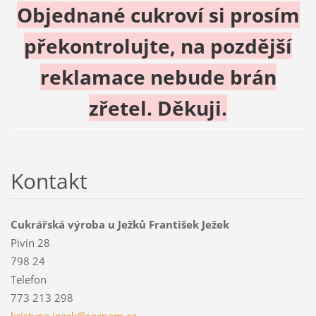
Objednané cukroví si prosím
překontrolujte, na pozdější
reklamace nebude brán
zřetel. Děkuji.
Kontakt
Cukrářská výroba u Ježků František Ježek
Pivín 28
798 24
Telefon
773 213 298
kristyna
.jezek@s
eznam.cz