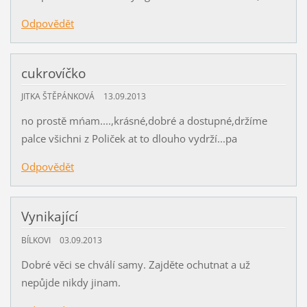
Odpovědět
cukrovíčko
JITKA ŠTĚPÁNKOVÁ
13.09.2013
no prostě mńam....,krásné,dobré a dostupné,držíme
palce všichni z Poliček at to dlouho vydrží...pa
Odpovědět
Vynikající
BÍLKOVI
03.09.2013
Dobré věci se chválí samy. Zajděte ochutnat a už
nepůjde nikdy jinam.