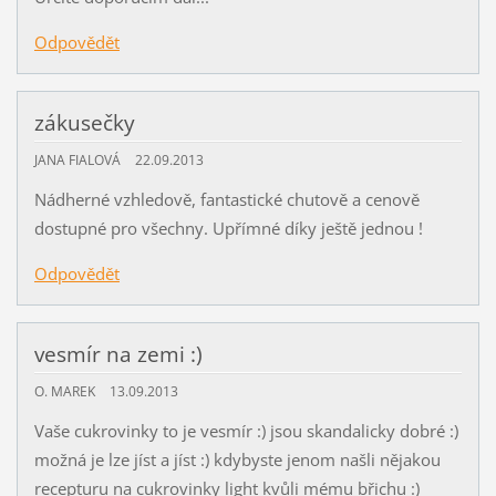
Odpovědět
zákusečky
JANA FIALOVÁ
22.09.2013
Nádherné vzhledově, fantastické chutově a cenově
dostupné pro všechny. Upřímné díky ještě jednou !
Odpovědět
vesmír na zemi :)
O. MAREK
13.09.2013
Vaše cukrovinky to je vesmír :) jsou skandalicky dobré :)
možná je lze jíst a jíst :) kdybyste jenom našli nějakou
recepturu na cukrovinky light kvůli mému břichu :)