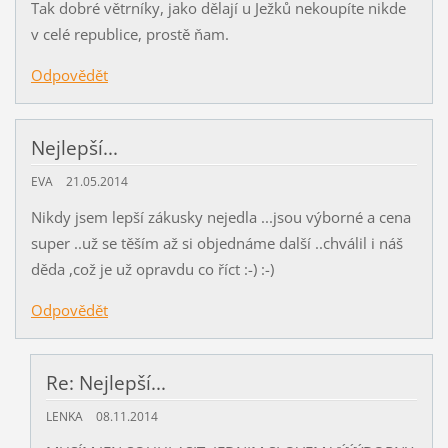
Tak dobré větrníky, jako dělají u Ježků nekoupíte nikde
v celé republice, prostě ňam.
Odpovědět
Nejlepší...
EVA
21.05.2014
Nikdy jsem lepší zákusky nejedla ...jsou výborné a cena
super ..už se těším až si objednáme další ..chválil i náš
děda ,což je už opravdu co říct :-) :-)
Odpovědět
Re: Nejlepší...
LENKA
08.11.2014