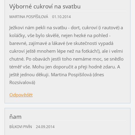
Výborné cukroví na svatbu
MARTINA POSPÍŠILOVÁ
01.10.2014
Ježkovi nám pekli na svatbu - dort, cukroví (i rautové) a
koláčky, vše bylo skvělé, nejen hezké na pohled -
barevné, zajímavé a lákavé (ve skutečnosti vypadá
cukroví ještě mnohem lépe než na fotkách!), ale i velmi
chutné. Po obavách jestli toho nemáme moc, se snědlo
téměř vše. Mohu jen doporučit a přeji hodně zdaru. A
ještě jednou děkuji. Martina Pospíšilová (dnes
Rozsívalová)
Odpovědět
ňam
BÍLKOVI PIVÍN
24.09.2014