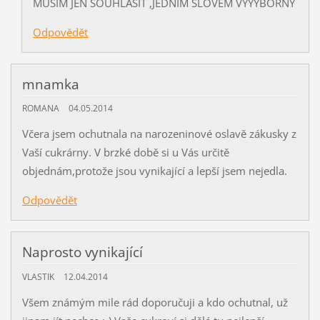
MUSÍM JEN SOUHLASIT ,JEDNIM SLOVEM VÝÝÝBORNY
Odpovědět
mnamka
ROMANA
04.05.2014
Včera jsem ochutnala na narozeninové oslavě zákusky z
Vaší cukrárny. V brzké době si u Vás určitě
objednám,protože jsou vynikající a lepší jsem nejedla.
Odpovědět
Naprosto vynikající
VLASTIK
12.04.2014
Všem známým mile rád doporučuji a kdo ochutnal, už