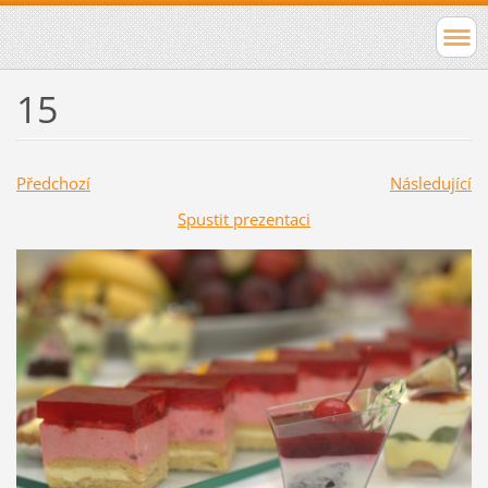
15
Předchozí
Následující
Spustit prezentaci