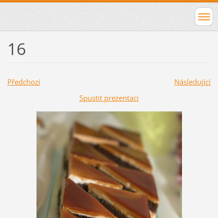
16
Předchozí
Následující
Spustit prezentaci