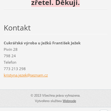
zřetel. Děkuji.
Kontakt
Cukrářská výroba u Ježků František Ježek
Pivín 28
798 24
Telefon
773 213 298
kristyna
.jezek@s
eznam.cz
© 2013 Všechna práva vyhrazena.
Vytvořeno službou
Webnode